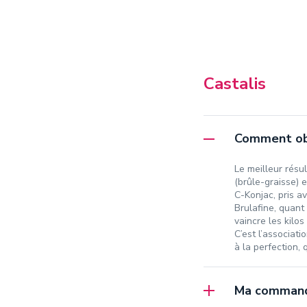
Castalis
Comment obt
Le meilleur résul
(brûle-graisse) 
C-Konjac, pris av
Brulafine, quant
vaincre les kilos
C’est l’associat
à la perfection, 
Ma commande