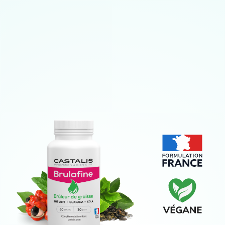
Castalis, c’est l’innovation,
Votre spécialiste haute qualité
l’expertise et la satisfaction
du complément alimentaire !
client !