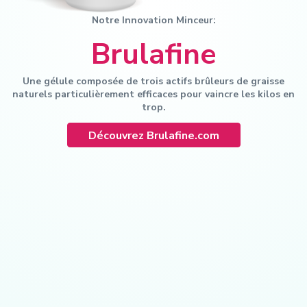
Notre Innovation Minceur:
Notre savoir-faire
Brulafine
Nos engagements
Une gélule composée de trois actifs brûleurs de graisse
naturels particulièrement efficaces pour vaincre les kilos en
trop.
Découvrez Brulafine.com